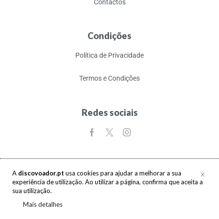
Contactos
Condições
Política de Privacidade
Termos e Condições
Redes sociais
A
discovoador.pt
usa cookies para ajudar a melhorar a sua
experiência de utilização. Ao utilizar a página, confirma que aceita a
Copyright © 2017-2026 discovoador. Todos os direitos reservados.
sua utilização.
Mais detalhes