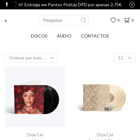
m Pontos PickUp DPD por apenas 2,75€.
Entrega em Pontos 
0
0
DISCOS
ÁUDIO
CONTACTOS
Doja Cat
Doja Cat