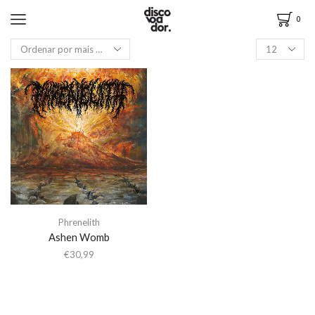
0
Phrenelith
Ashen Womb
€
30,99