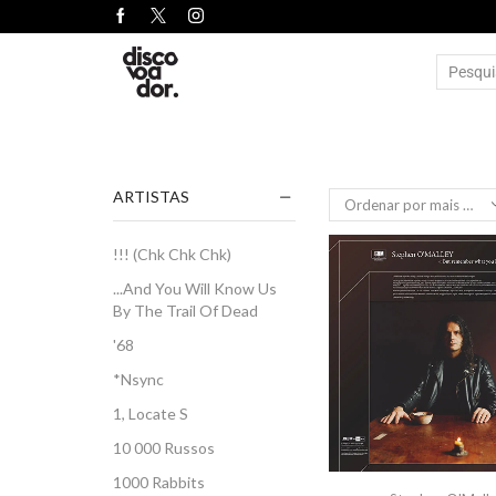
ARTISTAS
!!! (Chk Chk Chk)
...And You Will Know Us
By The Trail Of Dead
'68
*Nsync
1, Locate S
10 000 Russos
1000 Rabbits