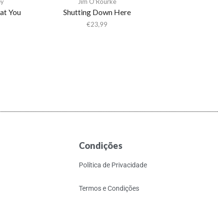
ey
Jim O'Rourke
at You
Shutting Down Here
€
23,99
Condições
Política de Privacidade
Termos e Condições