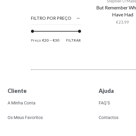
Stephen O'Mall
1186
But Remember Wh
Have Had
2Pac
FILTRO POR PREÇO
€
23,99
5 Seconds Of Summer
50 Foot Wave
Preço:
€20
—
€30
FILTRAR
65daysofstatic
6Lack
7038634357
81355
90 Day Men
Cliente
Ajuda
A
A Giant Dog
A Minha Conta
FAQ’S
A Place to Bury
Strangers
Os Meus Favoritos
Contactos
A Song For You
A Tribe Called Quest