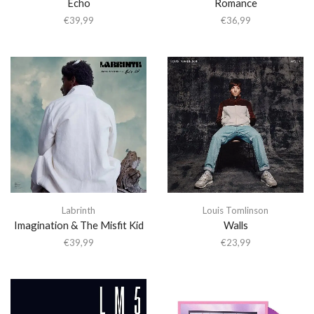
Echo
Romance
€
39,99
€
36,99
Labrinth
Louis Tomlinson
Imagination & The Misfit Kid
Walls
€
39,99
€
23,99