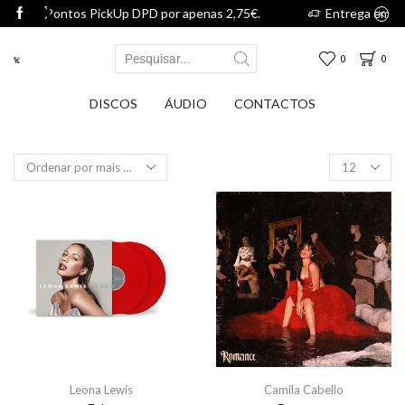
or apenas 2,75€.
Entrega em Pontos PickUp DPD por apenas
0
0
DISCOS
ÁUDIO
CONTACTOS
Leona Lewis
Camila Cabello