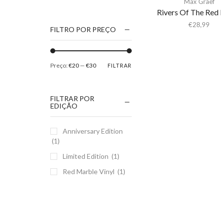
Max Graef
1186
Rivers Of The Red 
2Pac
€
28,99
FILTRO POR PREÇO
5 Seconds Of Summer
50 Foot Wave
Preço:
€20
—
€30
FILTRAR
65daysofstatic
6Lack
FILTRAR POR
7038634357
EDIÇÃO
81355
Anniversary Edition
90 Day Men
(1)
A
Limited Edition
(1)
A Giant Dog
Red Marble Vinyl
(1)
A Place to Bury
Strangers
A Song For You
A Tribe Called Quest