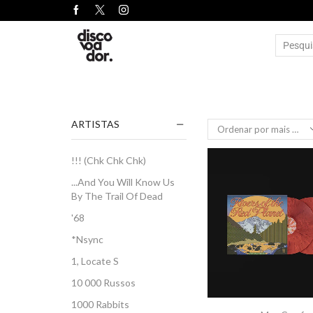
ARTISTAS
!!! (Chk Chk Chk)
...And You Will Know Us
By The Trail Of Dead
'68
*Nsync
1, Locate S
10 000 Russos
1000 Rabbits