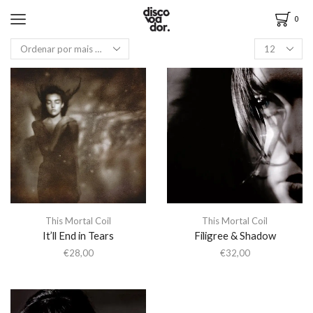
0
This Mortal Coil
This Mortal Coil
It’ll End in Tears
Filigree & Shadow
€
28,00
€
32,00