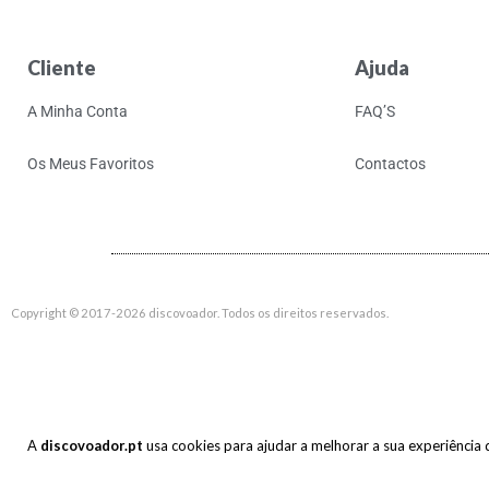
Afternoon Bike Ride
Agir
Cliente
Ajuda
Agrio
Agust D
A Minha Conta
FAQ’S
Ahkatari
Os Meus Favoritos
Contactos
Ahmad Jamal
Ai Aso
Aidan Knight
Air
Air Miami
Copyright © 2017-2026 discovoador. Todos os direitos reservados.
Air Miami / Colourbox
Air Waves
Airto Moreira
A
discovoador.pt
usa cookies para ajudar a melhorar a sua experiência de
Aja Monet
Ak/dk