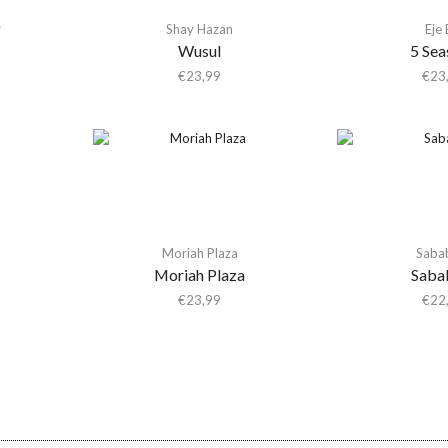
r
Shay Hazan
Eje 
Wusul
5 Sea
€
23,99
€
23
Moriah Plaza
Saba
Moriah Plaza
Saba
€
23,99
€
22