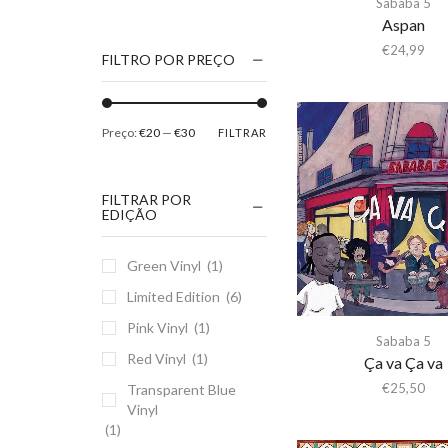
Sababa 5
1186
Aspan
2Pac
€
24,99
FILTRO POR PREÇO
5 Seconds Of Summer
50 Foot Wave
Preço:
€20
—
€30
FILTRAR
65daysofstatic
6Lack
FILTRAR POR
7038634357
EDIÇÃO
81355
Green Vinyl
(1)
90 Day Men
Limited Edition
(6)
A
Pink Vinyl
(1)
A Giant Dog
Sababa 5
Red Vinyl
(1)
A Place to Bury
Ça va Ça va
Strangers
€
25,50
Transparent Blue
Vinyl
A Song For You
(1)
A Tribe Called Quest