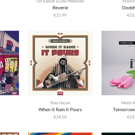
Ori Kaplan & Lihu Melamed
Kronst
Reverie
Dodeh
€
25,99
€
25
Shay Hazan
Muito K
When It Rain It Pours
Tomorrow 
€
24,50
€
23