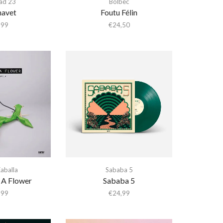
ad 23
Bolbec
avet
Foutu Félin
,99
€
24,50
aballa
Sababa 5
A Flower
Sababa 5
,99
€
24,99