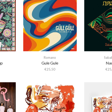
Romano
Saba
up
Gule Gule
Nad
€
25,50
€
25