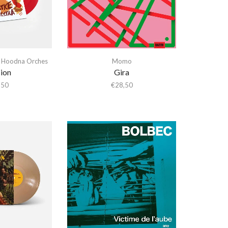
& Hoodna Orches
Momo
ion
Gira
,50
€
28,50