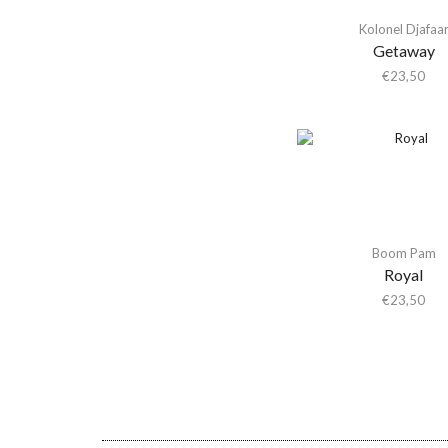
Shaheed Muhammad
Kolonel Djafaa
Adrianne Lenker
Getaway
Adult.
€
23,50
Advance Base
Aeon Station
Aerial M
Aerosmith
Aerosmith & Yungblud
Aesop Rock
Boom Pam
Royal
Aesop Rock &
Blockhead
€
23,50
Afghan Whigs
AFI
Africanism All Stars
Afrorack