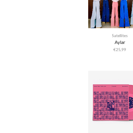
Abba Gargando
Abdel Halim Hafez
Abdullah Ibrahim
Abiodun Oyewole
Satellites
Able Noise
Aylar
Above & Beyond
€
25,99
Abraxas
Abstract Orchestra
Abstract Tribe Unique
Absynthe Minded
AC/DC
Acid Arab
Acid Mothers Temple
Acid Mothers Temple &
The Melt