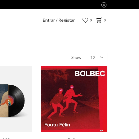
Entrar / Registar
0
0
Show