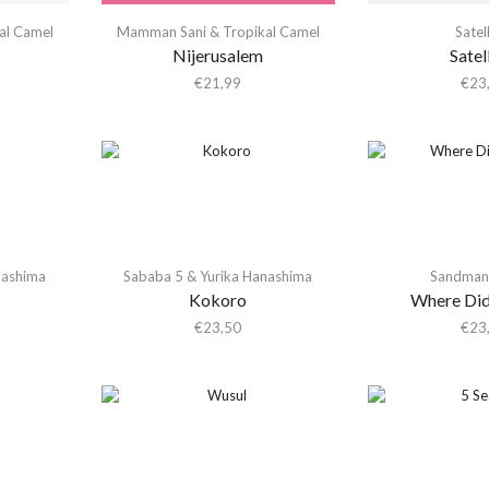
al Camel
Mamman Sani & Tropikal Camel
Satel
Nijerusalem
Satel
€
21,99
€
23
nashima
Sababa 5 & Yurika Hanashima
Sandman 
Kokoro
Where Did
€
23,50
€
23