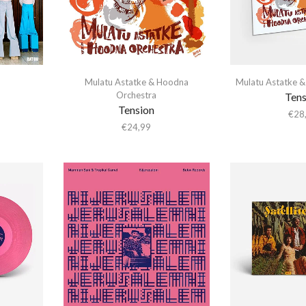
Mulatu Astatke & Hoodna
Mulatu Astatke 
Orchestra
Tens
Tension
€
28
€
24,99