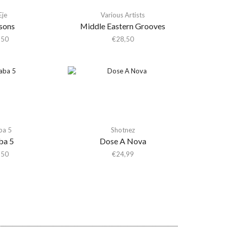
Eje
Various Artists
sons
Middle Eastern Grooves
,50
€
28,50
ba 5
Shotnez
ba 5
Dose A Nova
,50
€
24,99