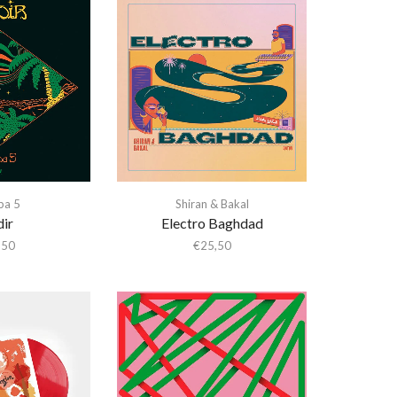
ba 5
Shiran & Bakal
ir
Electro Baghdad
,50
€
25,50