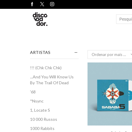
ARTISTAS
!!! (Chk Chk Chk)
...And You Will Know Us
By The Trail Of Dead
'68
*Nsync
1, Locate S
10 000 Russos
1000 Rabbits