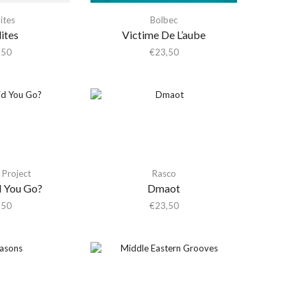
lites
Bolbec
lites
Victime De L’aube
,50
€
23,50
Project
Rasco
 You Go?
Dmaot
,50
€
23,50