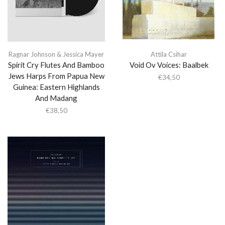
Ragnar Johnson & Jessica Mayer
Attila Csihar
Spirit Cry Flutes And Bamboo
Void Ov Voices: Baalbek
Jews Harps From Papua New
€
34,50
Guinea: Eastern Highlands
And Madang
€
38,50