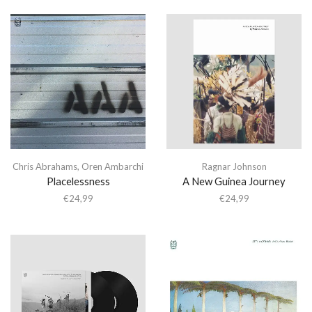
Chris Abrahams
,
Oren Ambarchi
Ragnar Johnson
Placelessness
A New Guinea Journey
€
24,99
€
24,99