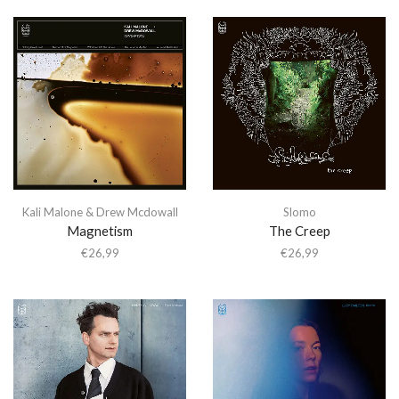
Kali Malone & Drew Mcdowall
Slomo
Magnetism
The Creep
€
26,99
€
26,99