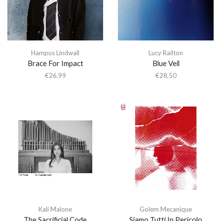
Hampus Lindwall
Lucy Railton
Brace For Impact
Blue Veil
€
26,99
€
28,50
Kali Malone
Golem Mecanique
The Sacrificial Code
Siamo Tutti In Pericolo