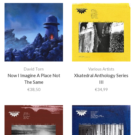
David Torn
Various Artists
Now I Imagine A Place Not
Xkatedral Anthology Series
The Same
III
€
38,50
€
34,99