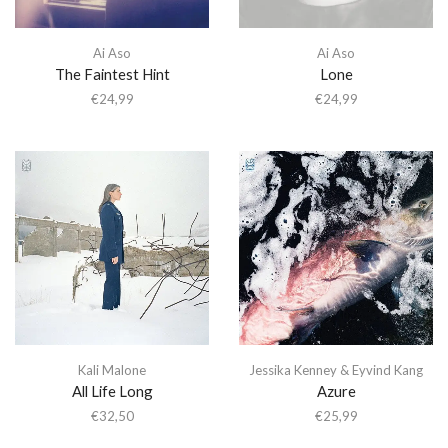
Ai Aso
Ai Aso
The Faintest Hint
Lone
€
24,99
€
24,99
Kali Malone
Jessika Kenney & Eyvind Kang
All Life Long
Azure
€
32,50
€
25,99