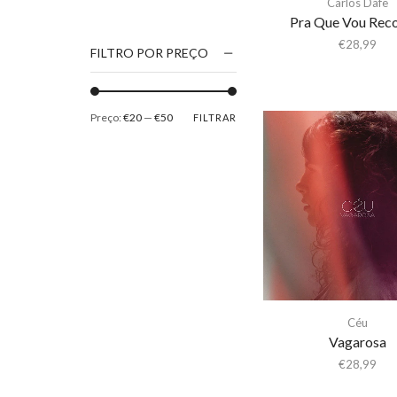
Carlos Dafe
1186
Pra Que Vou Rec
2Pac
€
28,99
FILTRO POR PREÇO
5 Seconds Of Summer
50 Foot Wave
Preço:
€20
—
€50
FILTRAR
65daysofstatic
6Lack
7038634357
81355
90 Day Men
A
A Giant Dog
A Place to Bury
Céu
Strangers
Vagarosa
A Song For You
€
28,99
A Tribe Called Quest