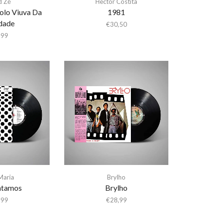
d Zé
Hector Costita
olo Viuva Da
1981
dade
€
30,50
,99
Maria
Brylho
ntamos
Brylho
,99
€
28,99