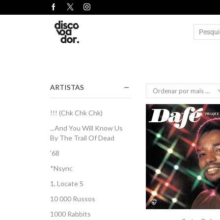
ARTISTAS
!!! (Chk Chk Chk)
...And You Will Know Us
By The Trail Of Dead
'68
*Nsync
1, Locate S
10 000 Russos
1000 Rabbits