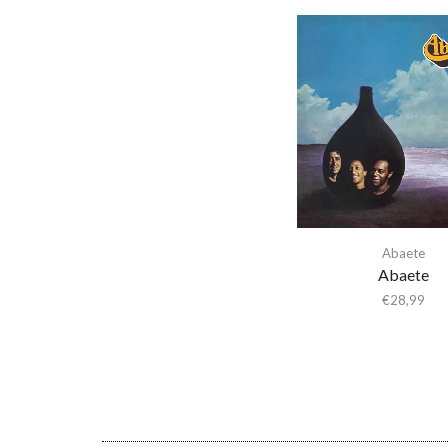
a-ha
A. Savage
A.A. Bondy
A.G. Cook
A.G.Cook
A.R. Kane
A$Ap Ferg
A$Ap Rocky
Abaete
Aan
Abaete
€
28,99
Aaron Cupples
Aaron Frazer
Aaron Parks
Abaete
ABBA