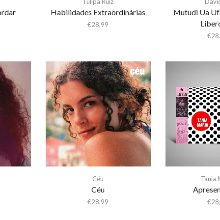
Tulipa Ruiz
Davi
ordar
Habilidades Extraordinárias
Mutudi Ua Uf
Liber
€
28,99
€
28
Céu
Tania 
Céu
Aprese
€
28,99
€
28