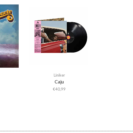
Liniker
Caju
€
40,99