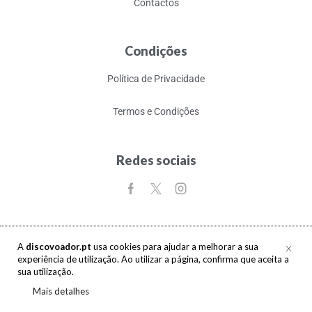
Contactos
Condições
Política de Privacidade
Termos e Condições
Redes sociais
A
discovoador.pt
usa cookies para ajudar a melhorar a sua
experiência de utilização. Ao utilizar a página, confirma que aceita a
Copyright © 2017-2026 discovoador. Todos os direitos reservados.
sua utilização.
Mais detalhes