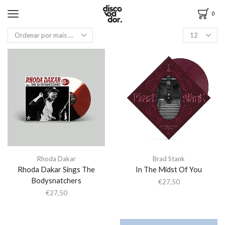
0
Rhoda Dakar
Brad Stank
Rhoda Dakar Sings The
In The Midst Of You
Bodysnatchers
€
27,50
€
27,50