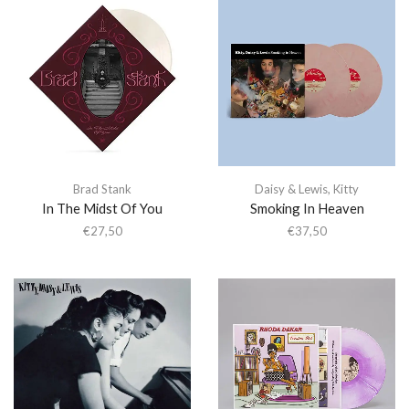
Brad Stank
Daisy & Lewis
,
Kitty
In The Midst Of You
Smoking In Heaven
€
27,50
€
37,50