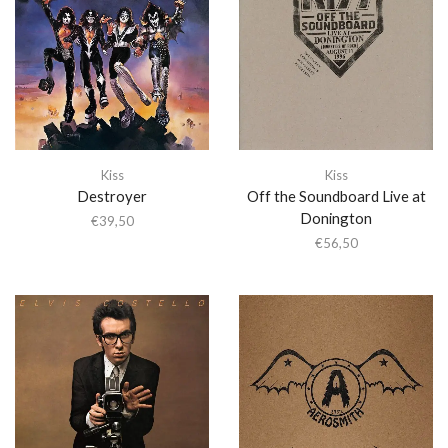
Kiss
Kiss
Destroyer
Off the Soundboard Live at
Donington
€
39,50
€
56,50