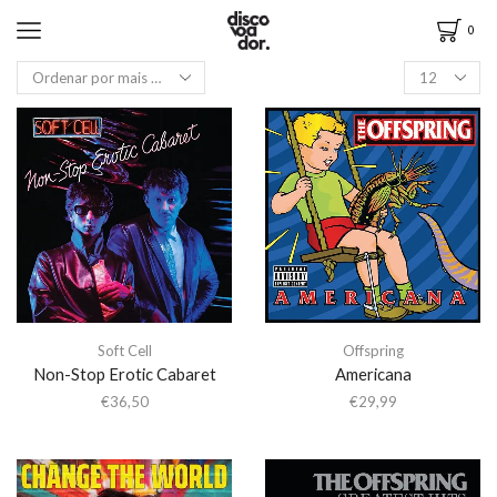
0
Soft Cell
Offspring
Non-Stop Erotic Cabaret
Americana
€
36,50
€
29,99