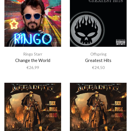
Ringo Starr
Offspring
Change the World
Greatest Hits
€
26,99
€
24,50