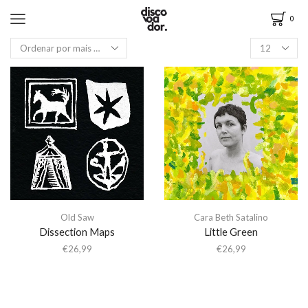
0
Old Saw
Cara Beth Satalino
Dissection Maps
Little Green
€
26,99
€
26,99