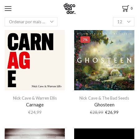
0
7%
Nick Cave & Warren Ellis
Nick Cave & The Bad Seeds
Carnage
Ghosteen
€
24,99
€
28,99
€
26,99