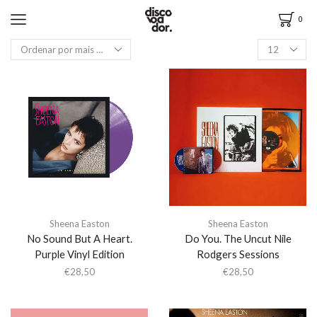
0
Sheena Easton
Sheena Easton
No Sound But A Heart.
Do You. The Uncut Nile
Purple Vinyl Edition
Rodgers Sessions
€
28,50
€
28,50