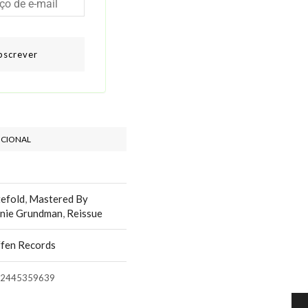
bscrever
ICIONAL
efold
,
Mastered By
nie Grundman
,
Reissue
fen Records
2445359639