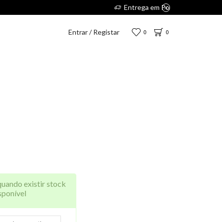
s 2,75€.
Entrar / Registar
0
0
quando existir stock
sponível