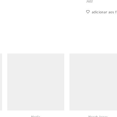
Jazz
adicionar aos f
Nerija
Norah Jones