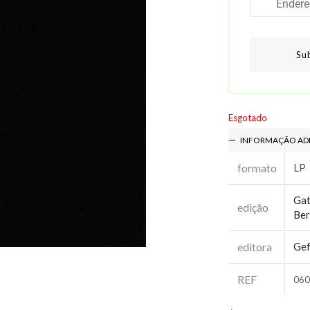
Su
Esgotado
INFORMAÇÃO AD
formato
LP
Gat
edição
Ber
editora
Gef
REF
060