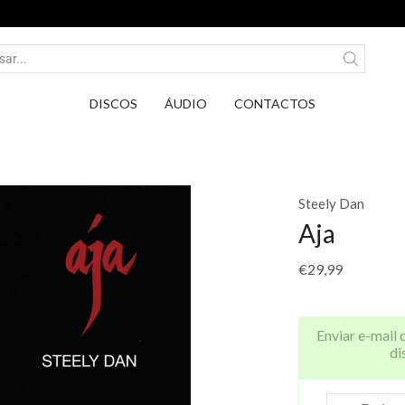
Entrega em Pontos PickUp DPD por apena
DISCOS
ÁUDIO
CONTACTOS
Steely Dan
Aja
€
29,99
Enviar e-mail 
di