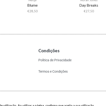
Blume
Day Breaks
€
28,50
€
27,50
Condições
Política de Privacidade
Termos e Condições
 utilização. Ao utilizar a página, confirma que aceita a sua utilização.