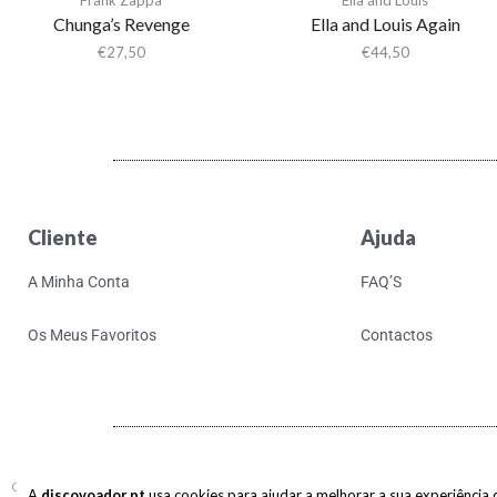
Chunga’s Revenge
Ella and Louis Again
€
27,50
€
44,50
Cliente
Ajuda
A Minha Conta
FAQ’S
Os Meus Favoritos
Contactos
Copyright © 2017-2026 discovoador. Todos os direitos reservados.
A
discovoador.pt
usa cookies para ajudar a melhorar a sua experiência de