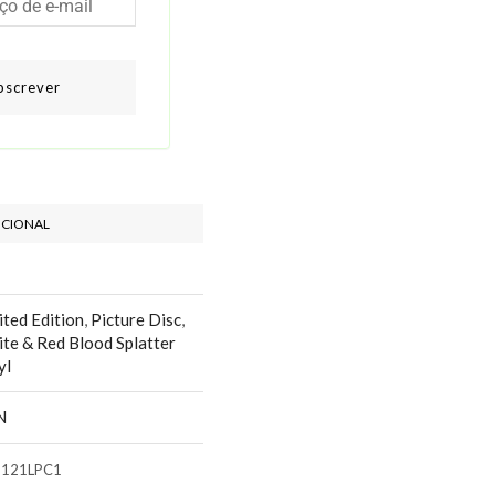
bscrever
ICIONAL
ited Edition
,
Picture Disc
,
te & Red Blood Splatter
yl
N
121LPC1