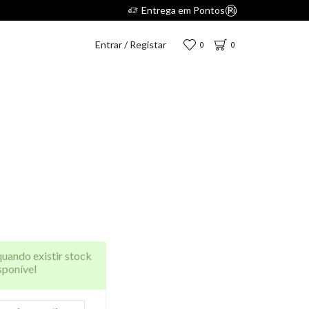
5€.
Entrar / Registar
0
0
quando existir stock
sponível