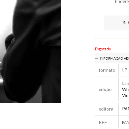
Su
Esgotado
INFORMAÇÃO AD
formato
LP
Lim
edição
Whi
Vin
editora
PA
REF
PAN