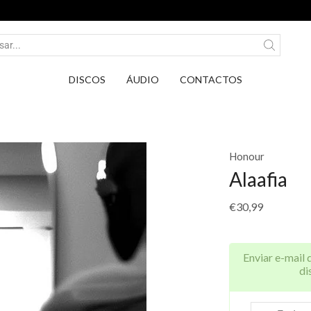
Entrega em Pontos PickUp DPD por apenas 2,7
DISCOS
ÁUDIO
CONTACTOS
Honour
Alaafia
€
30,99
Enviar e-mail 
di