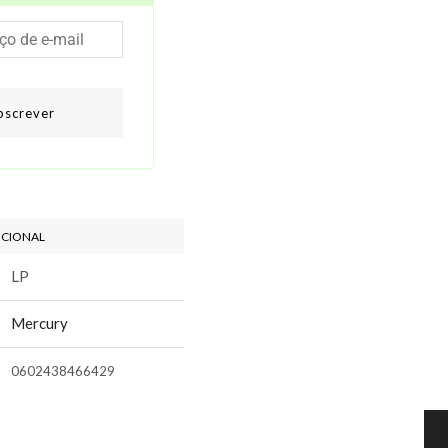
bscrever
ICIONAL
LP
Mercury
0602438466429