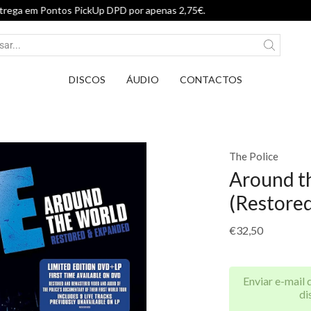
Entrega em Pontos PickUp DPD por a
DISCOS
ÁUDIO
CONTACTOS
The Police
Around t
(Restore
€
32,50
Enviar e-mail 
di