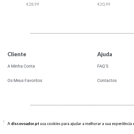
€
28,99
€
20,99
Cliente
Ajuda
A Minha Conta
FAQ’S
Os Meus Favoritos
Contactos
Copyright © 2017-2026 discovoador. Todos os direitos reservados.
A
discovoador.pt
usa cookies para ajudar a melhorar a sua experiência de