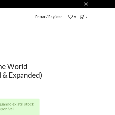
penas 2,75€.
Entrar / Registar
0
0
he World
d & Expanded)
quando existir stock
sponível