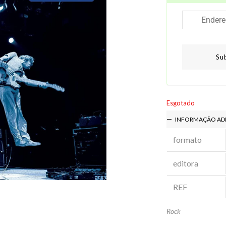
Su
Esgotado
INFORMAÇÃO AD
formato
editora
REF
Rock