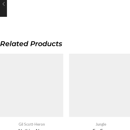
Related Products
Gil Scott-Heron
Jungle