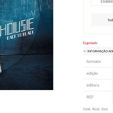
Su
Esgotado
INFORMAÇÃO AD
formato
edição
editora
REF
Funk
,
Rock
,
Soul