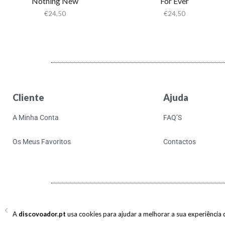
Nothing New
For Ever
€
24,50
€
24,50
Cliente
Ajuda
A Minha Conta
FAQ’S
Os Meus Favoritos
Contactos
Copyright © 2017-2026 discovoador. Todos os direitos reservados.
A
discovoador.pt
usa cookies para ajudar a melhorar a sua experiência de