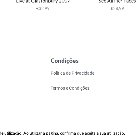
Live at Glastonbury 2007
See All Her Faces
€
32,99
€
28,99
Condições
Política de Privacidade
Termos e Condições
 utilização. Ao utilizar a página, confirma que aceita a sua utilização.