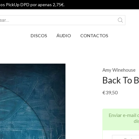
Entrega em Pontos PickUp DPD por a
DISCOS
ÁUDIO
CONTACTOS
Amy Winehouse
Back To B
€
39,50
Enviar e-mail 
di