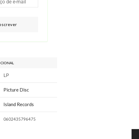
bscrever
ICIONAL
LP
Picture Disc
Island Records
0602435796475