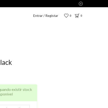
penas 2,75€.
Entrar / Registar
0
0
lack
quando existir stock
sponível