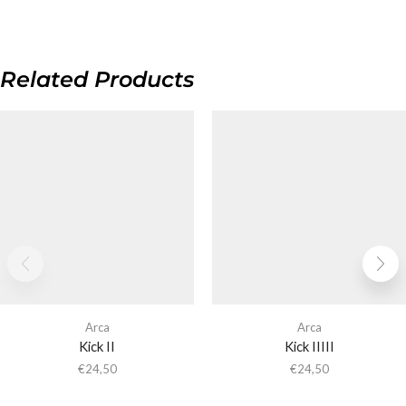
Related Products
Arca
Arca
Kick II
Kick IIIII
€
24,50
€
24,50