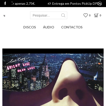
 2,75€.
Entrega em Pontos PickUp DPD por apenas 2,75€.
0
0
DISCOS
ÁUDIO
CONTACTOS