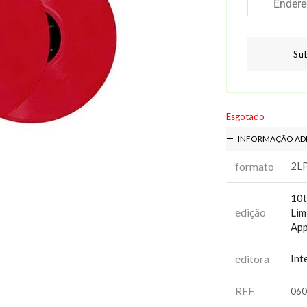
Su
Esgotado
INFORMAÇÃO AD
formato
2L
10t
edição
Lim
App
editora
Int
REF
060