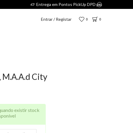
s 2,75€.
Entrar / Registar
0
0
 M.A.A.d City
quando existir stock
sponível