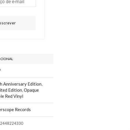
bscrever
ICIONAL
P
h Anniversary Edition
,
ited Edition
,
Opaque
le Red Vinyl
erscope Records
2448224330