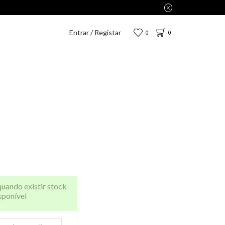
penas 2,75€.
Entrar / Registar
0
0
quando existir stock
sponível