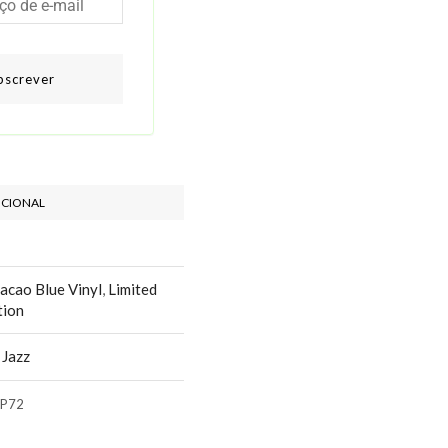
bscrever
ICIONAL
acao Blue Vinyl
,
Limited
tion
Jazz
P72