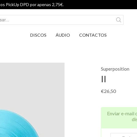
Entrega em Pontos PickUp DPD por a
DISCOS
ÁUDIO
CONTACTOS
Superposition
II
€
26,50
Enviar e-mail 
di