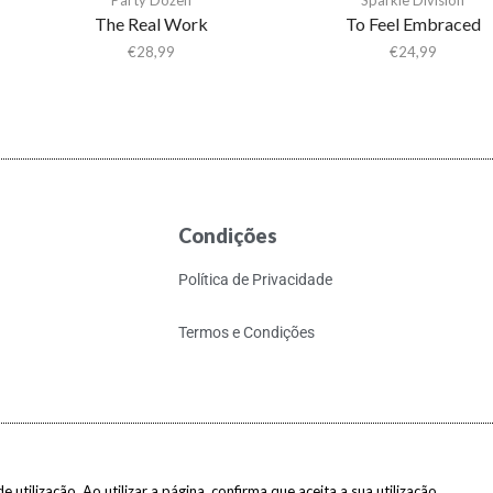
The Real Work
To Feel Embraced
€
28,99
€
24,99
Condições
Política de Privacidade
Termos e Condições
 utilização. Ao utilizar a página, confirma que aceita a sua utilização.