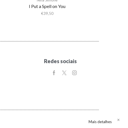
I Put a Spell on You
€
39,50
Redes sociais
Mais detalhes