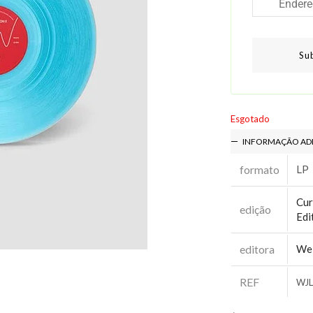
Su
Esgotado
INFORMAÇÃO AD
formato
LP
Cur
edição
Edi
editora
We 
REF
WJL