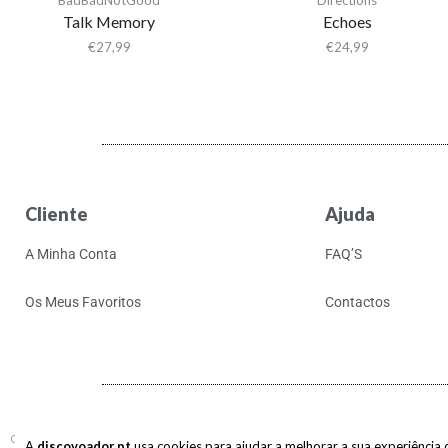
Talk Memory
Echoes
€
27,99
€
24,99
Cliente
Ajuda
A Minha Conta
FAQ’S
Os Meus Favoritos
Contactos
Copyright © 2017-2026 discovoador. Todos os direitos reservados.
A
discovoador.pt
usa cookies para ajudar a melhorar a sua experiência de