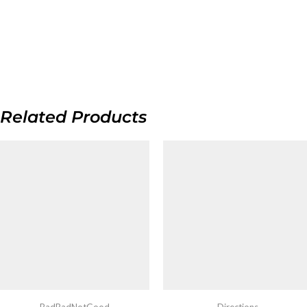
Related Products
BadBadNotGood
Directions