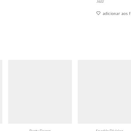
Jazz
adicionar aos f
Party Dozen
Sparkle Division