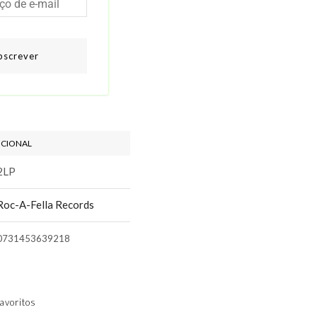
bscrever
ICIONAL
2LP
Roc-A-Fella Records
0731453639218
avoritos