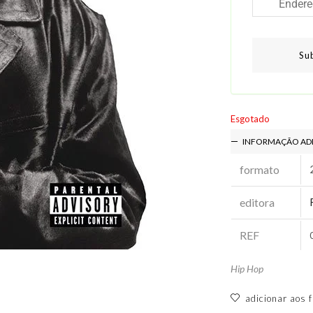
Su
Esgotado
INFORMAÇÃO AD
formato
editora
REF
Hip Hop
adicionar aos f