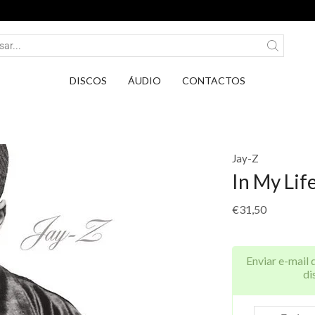
Entrega em Pontos PickUp DPD por apenas 2,75
DISCOS
ÁUDIO
CONTACTOS
Jay-Z
In My Lif
€
31,50
Enviar e-mail 
di