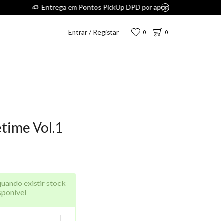
€.
Entrar / Registar
0
0
etime Vol.1
quando existir stock
sponível