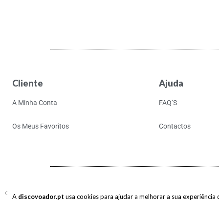
Cliente
Ajuda
A Minha Conta
FAQ’S
Os Meus Favoritos
Contactos
Copyright © 2017-2026 discovoador. Todos os direitos reservados.
A
discovoador.pt
usa cookies para ajudar a melhorar a sua experiência de