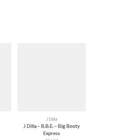
J Dilla
J Dilla – B.B.E. – Big Booty
Express