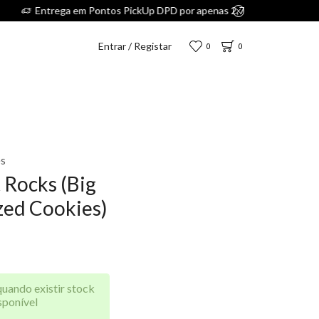
Entrar / Registar
0
0
es
 Rocks (Big
zed Cookies)
quando existir stock
sponível