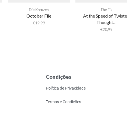
Die Kreuzen
The Fix
October File
At the Speed of Twist
Thought…
€
19,99
€
20,99
Condições
Política de Privacidade
Termos e Condições