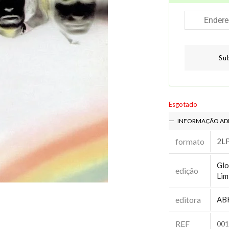
Su
Esgotado
INFORMAÇÃO AD
formato
2L
Glo
edição
Lim
editora
AB
REF
001