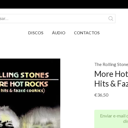
Entrega em Pontos PickUp DPD por apenas 2,75€.
DISCOS
ÁUDIO
CONTACTOS
The Rolling Ston
More Hot
Hits & Fa
€
36,50
Enviar e-mail 
di