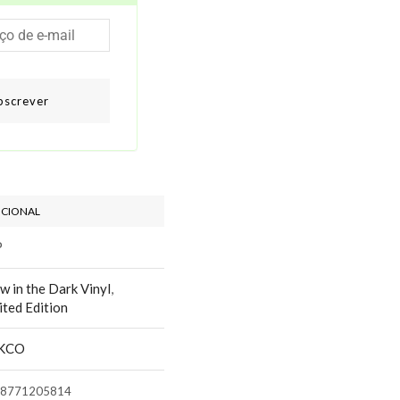
bscrever
ICIONAL
P
w in the Dark Vinyl
,
ited Edition
KCO
8771205814