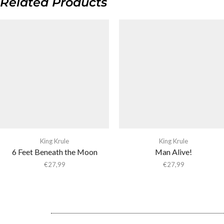
Related Products
King Krule
King Krule
6 Feet Beneath the Moon
Man Alive!
€
27,99
€
27,99