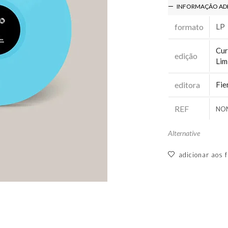
INFORMAÇÃO AD
formato
LP
Cur
edição
Lim
editora
Fie
REF
NO
Alternative
adicionar aos f