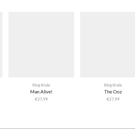
King Krule
King Krule
Man Alive!
The Ooz
€
27,99
€
27,99