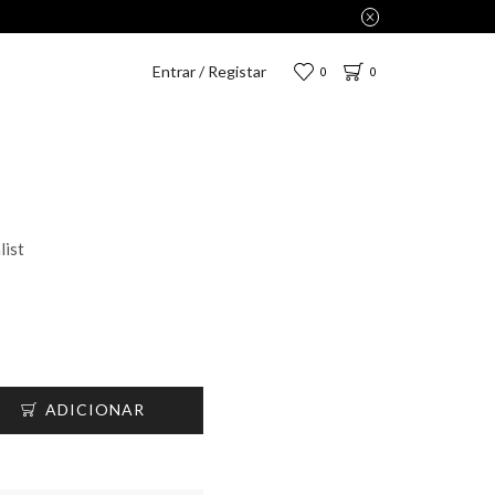
D por apenas 2,75€.
Entrar / Registar
0
0
list
ADICIONAR