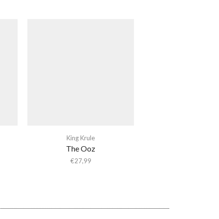
King Krule
The Ooz
€
27,99