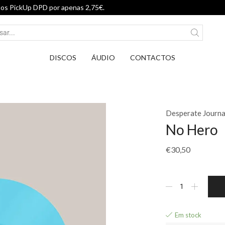
Entrega em Pontos PickUp DP
DISCOS
ÁUDIO
CONTACTOS
Desperate Journa
No Hero
€
30,50
Em stock