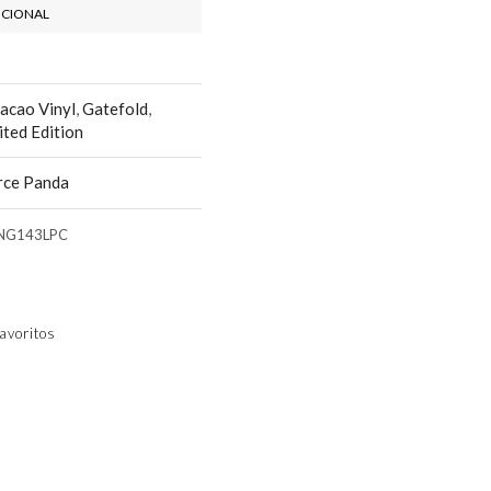
ICIONAL
acao Vinyl
,
Gatefold
,
ited Edition
rce Panda
NG143LPC
avoritos