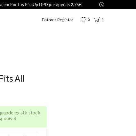
Entrar / Registar
0
0
its All
quando existir stock
sponível