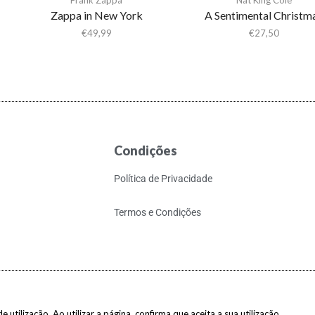
Zappa in New York
A Sentimental Christm
€
49,99
€
27,50
Condições
Política de Privacidade
Termos e Condições
 utilização. Ao utilizar a página, confirma que aceita a sua utilização.