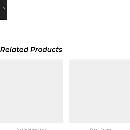
Related Products
BadBadNotGood
Frank Zappa