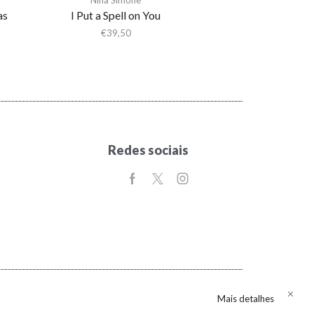
as
I Put a Spell on You
€
39,50
Redes sociais
Mais detalhes