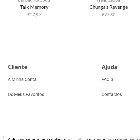
Talk Memory
Chunga’s Revenge
€
27,99
€
27,50
Cliente
Ajuda
A Minha Conta
FAQ’S
Os Meus Favoritos
Contactos
Copyright © 2017-2026 discovoador. Todos os direitos reservados.
A
discovoador.pt
usa cookies para ajudar a melhorar a sua experiência de