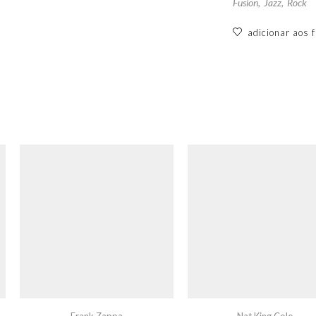
Fusion
,
Jazz
,
Rock
adicionar aos f
Frank Zappa
Nat King Cole