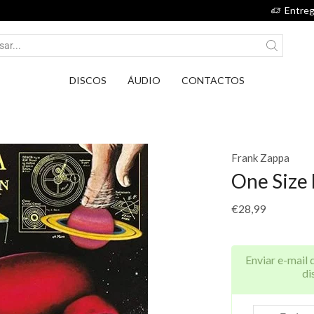
Entrega em Pontos PickUp DPD por apenas 2,75€.
DISCOS
ÁUDIO
CONTACTOS
Frank Zappa
One Size F
€
28,99
Enviar e-mail 
di