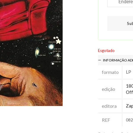
Su
Esgotado
INFORMAÇÃO AD
formato
LP
18
edição
Off
editora
Zap
REF
082