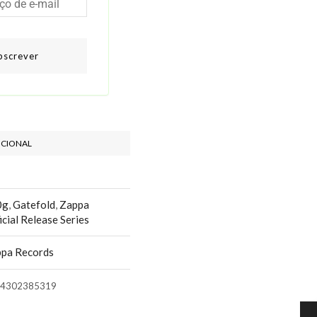
bscrever
ICIONAL
0g
,
Gatefold
,
Zappa
icial Release Series
pa Records
4302385319