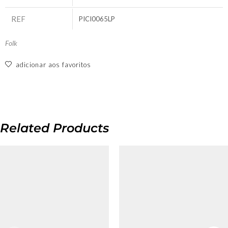
REF
PICI0065LP
Folk
adicionar aos favoritos
Related Products