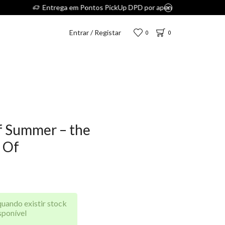
Entrar / Registar
0
0
f Summer – the
 Of
quando existir stock
sponível