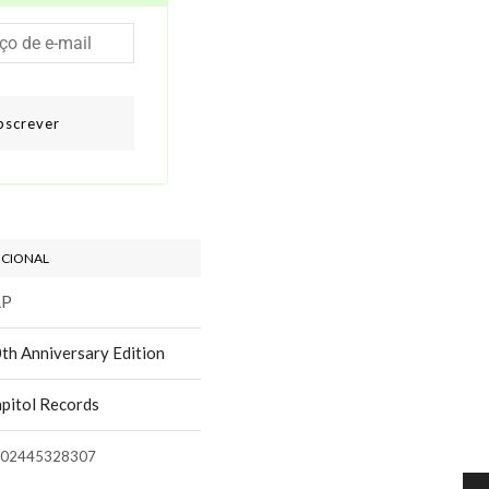
bscrever
ICIONAL
LP
th Anniversary Edition
pitol Records
02445328307