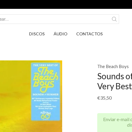
Entrega em Pontos PickUp DPD por apenas 2,75€.
DISCOS
ÁUDIO
CONTACTOS
The Beach Boys
Sounds o
Very Best
€
35,50
Enviar e-mail 
di