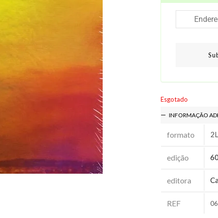
Su
Esgotado
INFORMAÇÃO AD
formato
2
edição
60
editora
Ca
REF
06