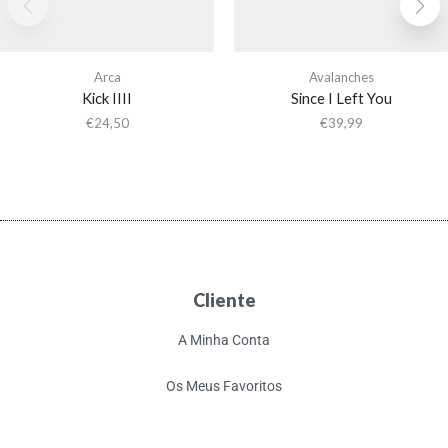
Arca
Avalanches
Kick IIII
Since I Left You
€
24,50
€
39,99
Cliente
A Minha Conta
Os Meus Favoritos