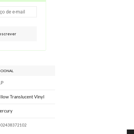
bscrever
ICIONAL
LP
llow Translucent Vinyl
ercury
602438372102