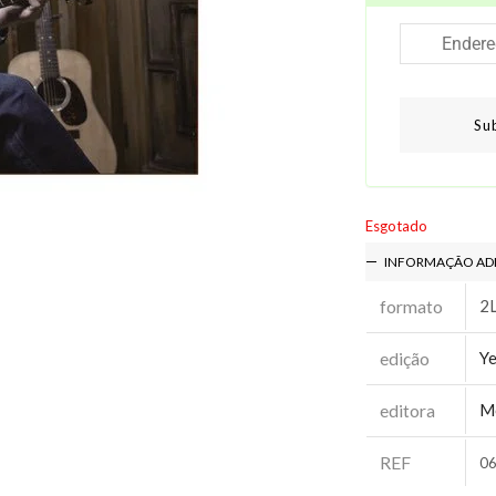
Su
Esgotado
INFORMAÇÃO AD
formato
2
edição
Ye
editora
M
REF
0