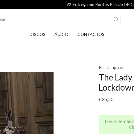
Entrega em Pontos PickUp DPD por apenas 2,75€.
DISCOS
ÁUDIO
CONTACTOS
Eric Clapton
The Lady 
Lockdown
€
35,50
Enviar e-mail 
di