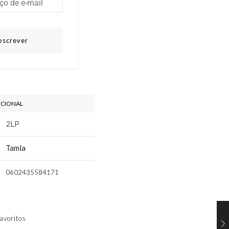
bscrever
ICIONAL
2LP
Tamla
0602435584171
avoritos