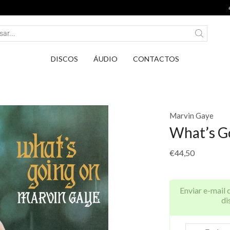
Entrega em Pontos PickUp DPD por apenas 2,75€.
DISCOS
ÁUDIO
CONTACTOS
Marvin Gaye
What’s G
€
44,50
Enviar e-mail 
di