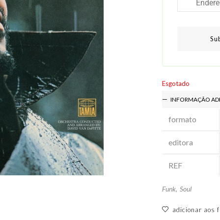
Su
Esgotado
INFORMAÇÃO AD
formato
editora
REF
Funk
,
Soul
adicionar aos f