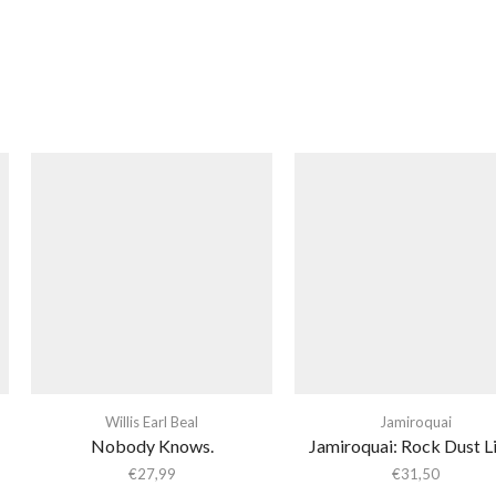
Willis Earl Beal
Jamiroquai
Nobody Knows.
Jamiroquai: Rock Dust L
€
27,99
€
31,50