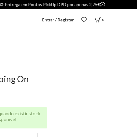
Entrar / Registar
0
0
oing On
quando existir stock
sponível