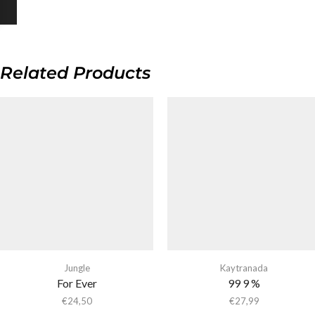
Related Products
Jungle
Kaytranada
For Ever
99 9 %
€
24,50
€
27,99