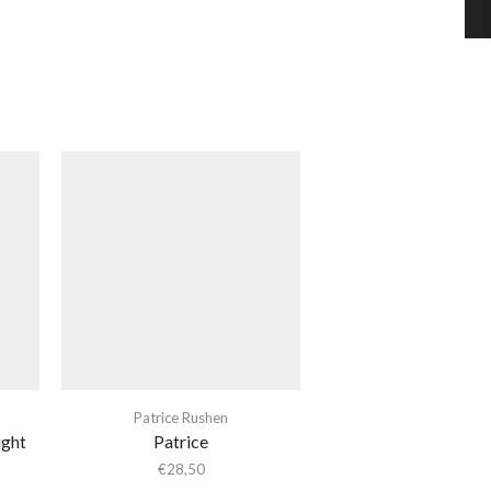
Patrice Rushen
ight
Patrice
€
28,50