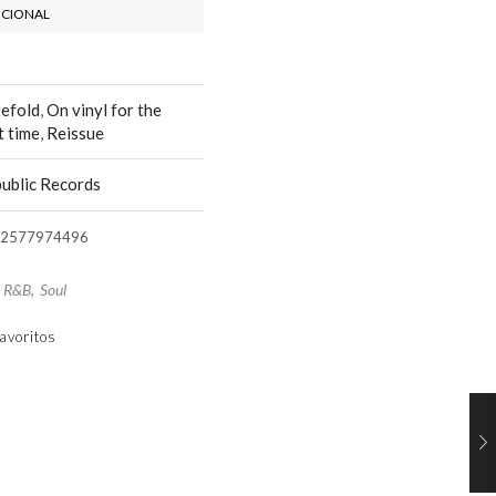
ICIONAL
efold
,
On vinyl for the
t time
,
Reissue
ublic Records
2577974496
,
R&B
,
Soul
avoritos