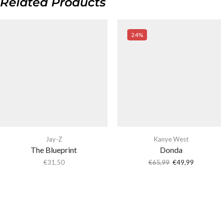
Related Products
24%
Jay-Z
Kanye West
The Blueprint
Donda
€
31,50
€
65,99
€
49,99