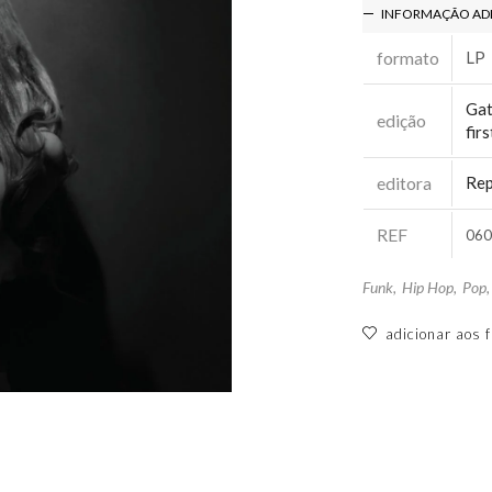
INFORMAÇÃO AD
formato
LP
Gat
edição
firs
editora
Rep
REF
060
Funk
,
Hip Hop
,
Pop
adicionar aos f