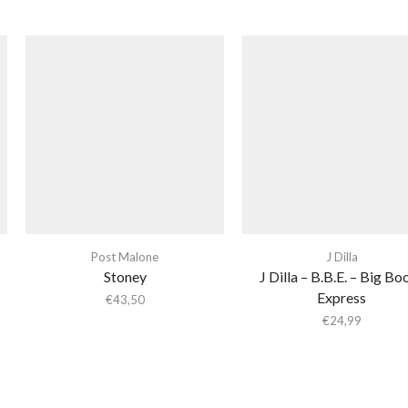
Post Malone
J Dilla
Stoney
J Dilla – B.B.E. – Big Bo
Express
€
43,50
€
24,99