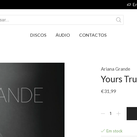
Entrega em Pontos PickUp DPD por apenas 2,75€.
DISCOS
ÁUDIO
CONTACTOS
Ariana Grande
Yours Tru
€
31,99
Em stock