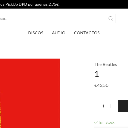
Entrega em Pontos PickUp DP
DISCOS
ÁUDIO
CONTACTOS
The Beatles
1
€
43,50
Em stock