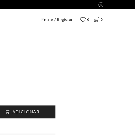
D por apenas 2,75€.
Entrar / Registar
0
0
ADICIONAR