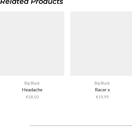
Related Products
Big Black
Big Black
Headache
Racer x
€
18,50
€
19,99