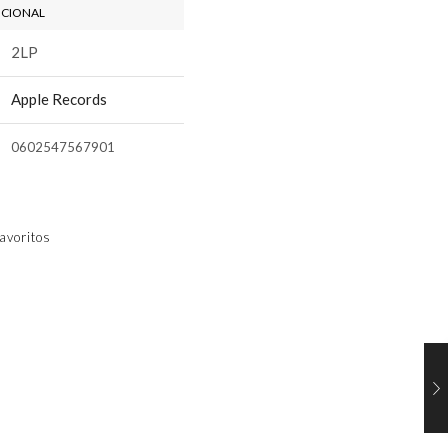
ICIONAL
2LP
Apple Records
0602547567901
avoritos