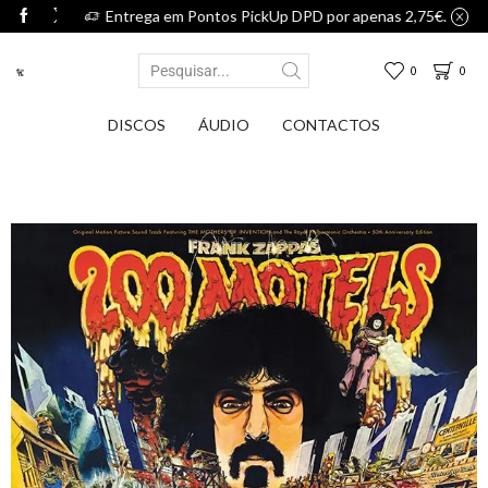
75€.
Entrega em Pontos PickUp DPD por apenas 2,75€.
0
0
DISCOS
ÁUDIO
CONTACTOS