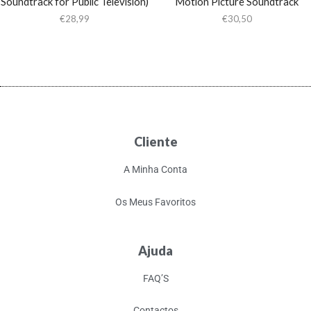
Soundtrack for Public Television)
Motion Picture Soundtrack
€
28,99
€
30,50
Cliente
A Minha Conta
Os Meus Favoritos
Ajuda
FAQ’S
Contactos