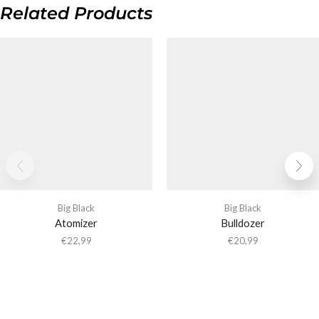
Related Products
Big Black
Big Black
Atomizer
Bulldozer
€
22,99
€
20,99