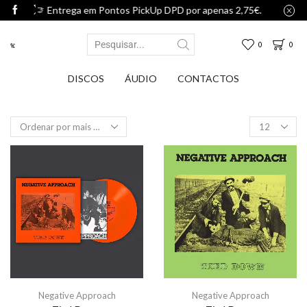
m Pontos PickUp DPD por apenas 2,75€.
Entrega em Pontos 
0
0
DISCOS
ÁUDIO
CONTACTOS
Negative Approach
Negative Approach