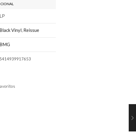
ICIONAL
LP
Black Vinyl
,
Reissue
BMG
5414939917653
avoritos