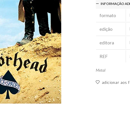
INFORMAÇÃO AD
formato
edição
editora
REF
Metal
adicionar aos f