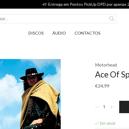
Entrega em Pontos PickUp DPD por apenas 2,75€.
DISCOS
ÁUDIO
CONTACTOS
Motorhead
Ace Of S
€
24,99
Em stock