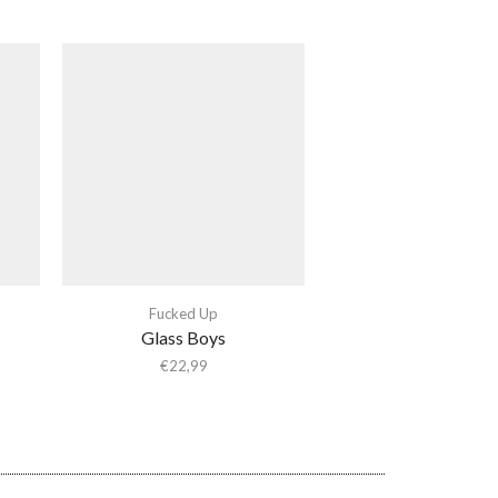
Fucked Up
Glass Boys
€
22,99