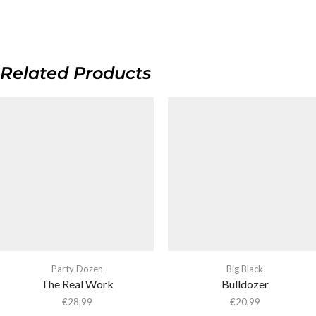
Related Products
Party Dozen
Big Black
The Real Work
Bulldozer
€
28,99
€
20,99