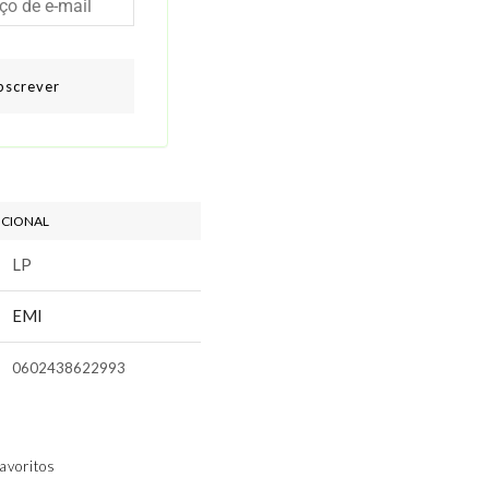
bscrever
ICIONAL
LP
EMI
0602438622993
avoritos