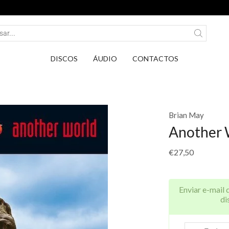
Entrega em Pontos PickUp DPD por apenas 2,75€.
DISCOS
ÁUDIO
CONTACTOS
Brian May
Another 
€
27,50
Enviar e-mail 
di