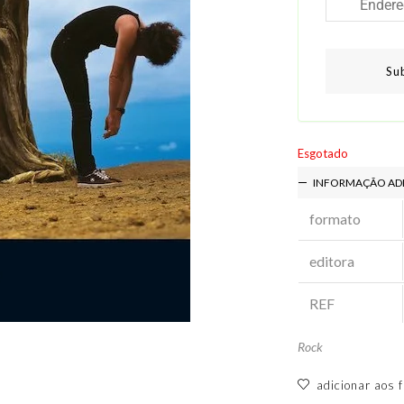
Su
Esgotado
INFORMAÇÃO AD
formato
editora
REF
Rock
adicionar aos f