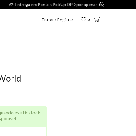
Entrar / Registar
0
0
World
quando existir stock
sponível