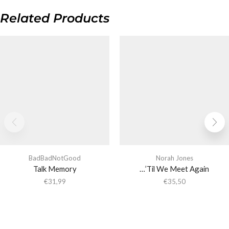
Related Products
BadBadNotGood
Norah Jones
Talk Memory
…’Til We Meet Again
€
31,99
€
35,50