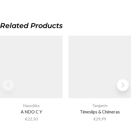
Related Products
Hauschka
Tangents
A NDO C Y
Timeslips & Chimeras
€
22,50
€
29,99