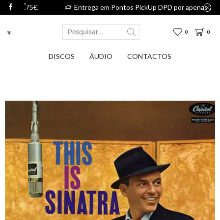
75€.
Entrega em Pontos PickUp DPD por apenas 2,75€.
0
0
DISCOS
ÁUDIO
CONTACTOS