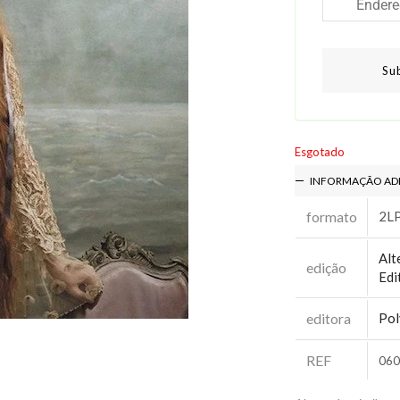
Su
Esgotado
INFORMAÇÃO AD
formato
2L
Alt
edição
Edi
editora
Pol
REF
060