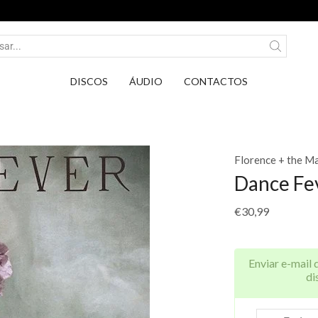
Entrega em Pontos PickUp DPD por apenas 2,75€.
DISCOS
ÁUDIO
CONTACTOS
Florence + the M
Dance Fe
€
30,99
Enviar e-mail 
di