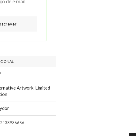
bscrever
ICIONAL
P
ernative Artwork
,
Limited
tion
ydor
2438936656