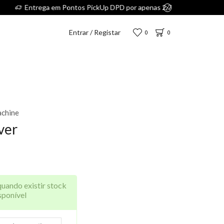
Entrar / Registar
0
0
achine
ver
quando existir stock
sponível