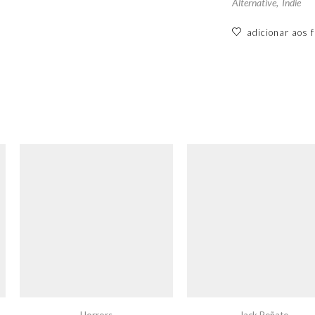
Alternative
,
Indie
adicionar aos f
Horrors
Jack Peñate