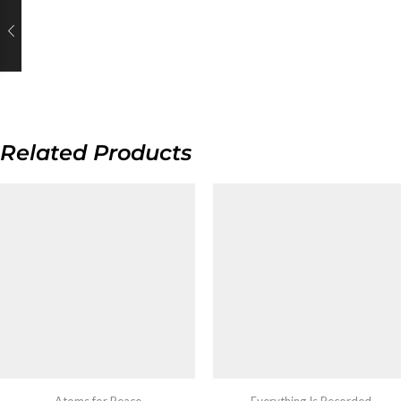
Related Products
Atoms for Peace
Everything Is Recorded