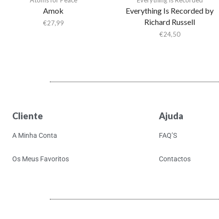
Amok
Everything Is Recorded by
Richard Russell
€
27,99
€
24,50
Cliente
Ajuda
A Minha Conta
FAQ’S
Os Meus Favoritos
Contactos