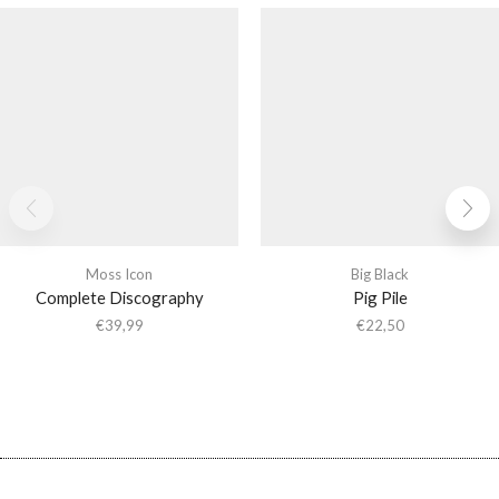
Moss Icon
Big Black
Complete Discography
Pig Pile
€
39,99
€
22,50