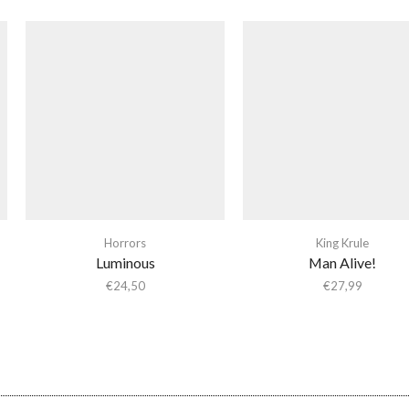
Horrors
King Krule
Luminous
Man Alive!
€
24,50
€
27,99