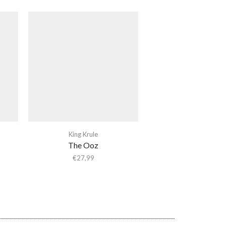
King Krule
The Ooz
€
27,99