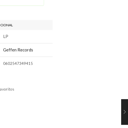
ICIONAL
LP
Geffen Records
0602547349415
avoritos