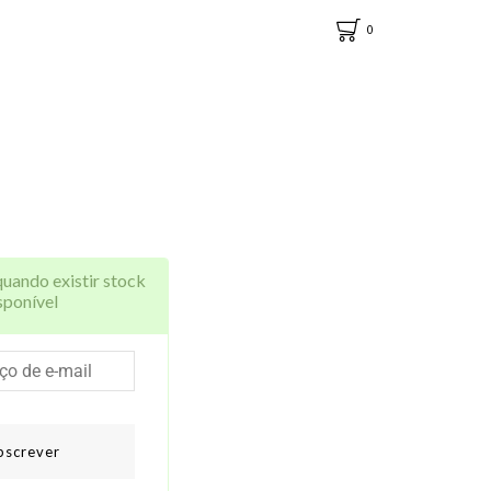
0
quando existir stock
sponível
bscrever