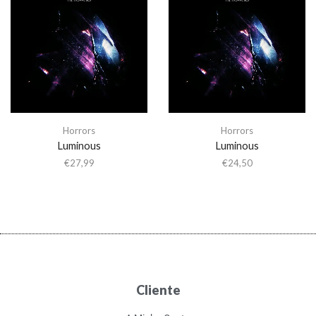
Horrors
Horrors
Luminous
Luminous
€
27,99
€
24,50
Cliente