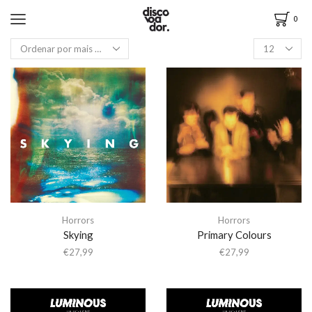
0
Horrors
Horrors
Skying
Primary Colours
€
27,99
€
27,99