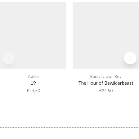
Adele
Badly Drawn Boy
19
The Hour of Bewilderbeast
€
24,50
€
24,50