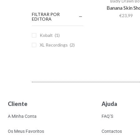
Badly Drawn Bo
Banana Skin Sh
FILTRAR POR
€
23,99
EDITORA
Kobalt
(1)
XL Recordings
(2)
Cliente
Ajuda
A Minha Conta
FAQ’S
Os Meus Favoritos
Contactos