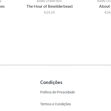
y
Badly Drawn Boy
Badly Dr
oes
The Hour of Bewilderbeast
About 
€
24,50
€
24
Condições
Política de Privacidade
Termos e Condições