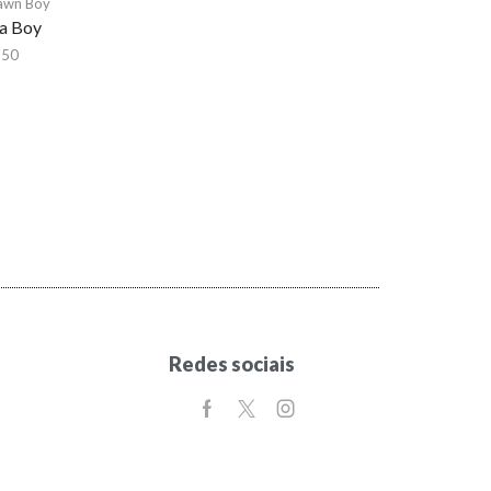
awn Boy
a Boy
,50
Redes sociais