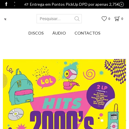
75€.
Entrega em Pontos PickUp DPD por apenas 2,75€.
0
0
DISCOS
ÁUDIO
CONTACTOS