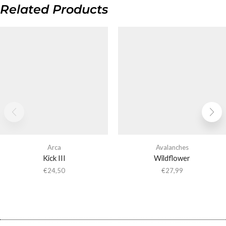
Related Products
Arca
Avalanches
Kick III
Wildflower
€
24,50
€
27,99