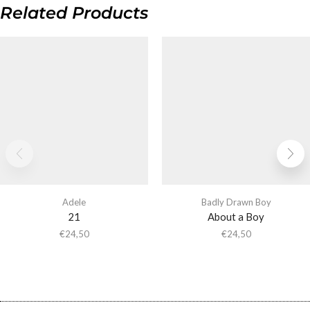
Related Products
Adele
Badly Drawn Boy
21
About a Boy
€
24,50
€
24,50